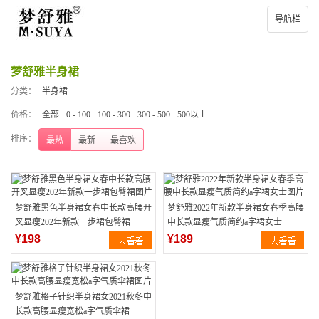
导航栏
梦舒雅半身裙
分类：
半身裙
价格：
全部
0 - 100
100 - 300
300 - 500
500以上
排序：
最热
最新
最喜欢
梦舒雅黑色半身裙女春中长款高腰开
梦舒雅2022年新款半身裙女春季高腰
叉显瘦202年新款一步裙包臀裙
中长款显瘦气质简约a字裙女士
¥198
¥189
梦舒雅格子针织半身裙女2021秋冬中
长款高腰显瘦宽松a字气质伞裙