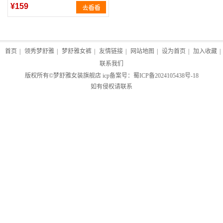
¥159
首页
|
领秀梦舒雅
|
梦舒雅女裤
|
友情链接
|
网站地图
|
设为首页
|
加入收藏
|
联系我们
版权所有©
梦舒雅女装旗舰店
icp备案号：
蜀ICP备2024105438号-18
如有侵权请联系