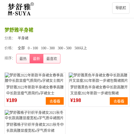
导航栏
梦舒雅半身裙
分类：
半身裙
价格：
全部
0 - 100
100 - 300
300 - 500
500以上
排序：
最热
最新
最喜欢
梦舒雅2022年新款半身裙女春季高腰
梦舒雅黑色半身裙女春中长款高腰开
中长款显瘦气质简约a字裙女士
叉显瘦202年新款一步裙包臀裙
¥189
¥198
梦舒雅格子针织半身裙女2021秋冬中
长款高腰显瘦宽松a字气质伞裙